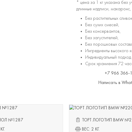
* цена за 1 кг указана без 
длинные надписи, макаронс
Без растительных сливок
Без сухих смесей,
Без консервантов,
Без загустителей,
Без порошковых состав
Ингредиенты высокого к
Индивидуальный подход 
Срок храниения 72 часа
+7 966 366-
Написать в Wha
ЛОЛ №1287
ТОРТ ЛОГОТИП BMW №2
КГ.
ВЕС: 2 КГ.