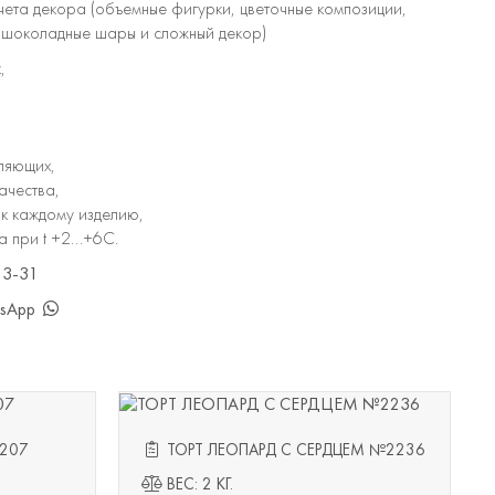
учета декора (объемные фигурки, цветочные композиции,
, шоколадные шары и сложный декор)
,
ляющих,
ачества,
к каждому изделию,
 при t +2...+6С.
13-31
tsApp
207
ТОРТ ЛЕОПАРД С СЕРДЦЕМ №2236
ВЕС: 2 КГ.